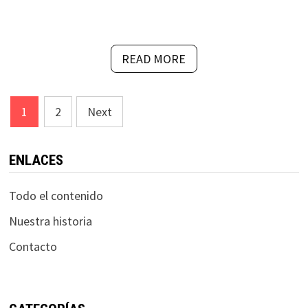
READ MORE
Posts
1
2
Next
pagination
ENLACES
Todo el contenido
Nuestra historia
Contacto