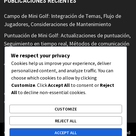
PUBLICACIONES RECIENTES
Campo de Mini Golf: Integración de Temas, Flujo de
Jugadores, Consideraciones de Mantenimiento
Puntuación de Mini Golf: Actualizaciones de puntuación,
Seguimiento en tiempo real, Métodos de comunicación
Puntuación en Mini Golf: Sistemas de puntuación,
We respect your privacy
Asignación de puntos, Niveles de puntuación
Cookies help us improve your experience, deliver
personalized content, and analyze traffic. You can
Etiqueta en Mini Golf: Honestidad en la puntuación,
choose which cookies to allow by clicking
Integridad, Deportividad
Customize
. Click
Accept All
to consent or
Reject
All
to decline non-essential cookies.
Campo de Mini Golf: Áreas de Espera para Jugadores,
Gestión de Filas, Control de Multitudes
CUSTOMIZE
REJECT ALL
Copyright © 2026
lapulqueria.org
. Powered by
WordPress
and
ACCEPT ALL