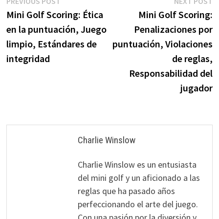
Post
Previous
N
PREVIOUS POST
NEXT POST
post:
p
Mini Golf Scoring: Ética
Mini Golf Scoring:
navigation
en la puntuación, Juego
Penalizaciones por
limpio, Estándares de
puntuación, Violaciones
integridad
de reglas,
Responsabilidad del
jugador
Charlie Winslow
Charlie Winslow es un entusiasta
del mini golf y un aficionado a las
reglas que ha pasado años
perfeccionando el arte del juego.
Con una pasión por la diversión y