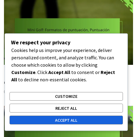
We respect your privacy
Cookies help us improve your experience, deliver
personalized content, and analyze traffic. You can
choose which cookies to allow by clicking
Customize
. Click
Accept All
to consent or
Reject
Mini Golf: Formatos de puntuación, Puntuación por
All
to decline non-essential cookies.
equipos, Puntuación individual
20/01/2026
CUSTOMIZE
REJECT ALL
ACCEPT ALL