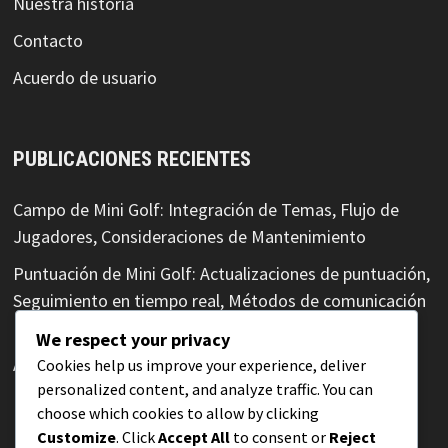
Nuestra historia
Contacto
Acuerdo de usuario
PUBLICACIONES RECIENTES
Campo de Mini Golf: Integración de Temas, Flujo de
Jugadores, Consideraciones de Mantenimiento
Puntuación de Mini Golf: Actualizaciones de puntuación,
Seguimiento en tiempo real, Métodos de comunicación
Puntuación en Mini Golf: Sistemas de puntuación,
We respect your privacy
Asignación de puntos, Niveles de puntuación
Cookies help us improve your experience, deliver
personalized content, and analyze traffic. You can
Etiqueta en Mini Golf: Honestidad en la puntuación,
choose which cookies to allow by clicking
Integridad, Deportividad
Customize
. Click
Accept All
to consent or
Reject