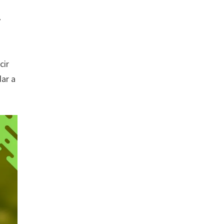
y
cir
dar a