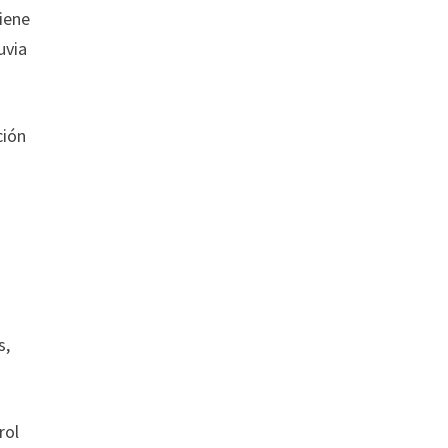
tiene
uvia
ción
s,
rol