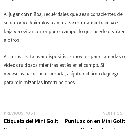
Al jugar con niños, recuérdales que sean conscientes de
su entorno. Anímalos a animarse mutuamente en voz
baja y a evitar correr por el campo, lo que puede distraer
a otros.
Además, evita usar dispositivos móviles para llamadas o
videos ruidosos mientras estés en el campo. Si
necesitas hacer una llamada, aléjate del área de juego
para minimizar las interrupciones.
Post
Previous
N
PREVIOUS POST
NEXT POST
post:
p
Etiqueta del Mini Golf:
Puntuación en Mini Golf:
navigation