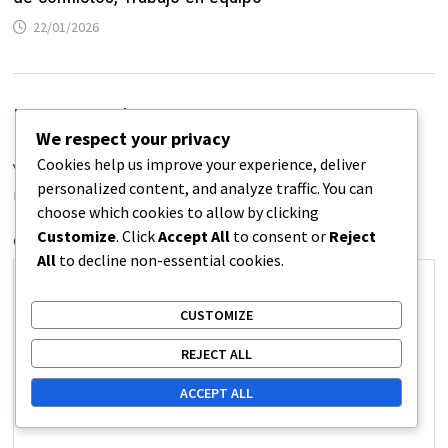
22/01/2026
Leave a Reply
We respect your privacy
Cookies help us improve your experience, deliver
Your email address will not be published.
Required fields are
personalized content, and analyze traffic. You can
marked
*
choose which cookies to allow by clicking
Customize
. Click
Accept All
to consent or
Reject
COMMENT
*
All
to decline non-essential cookies.
CUSTOMIZE
REJECT ALL
ACCEPT ALL