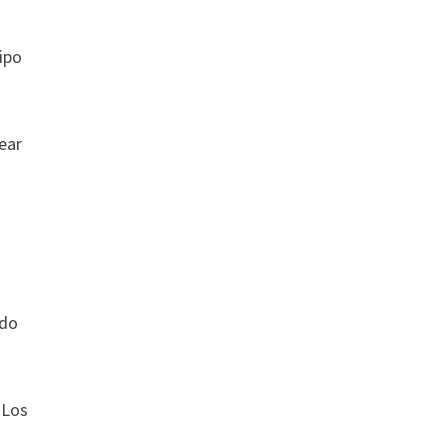
ipo
ear
l
udo
 Los